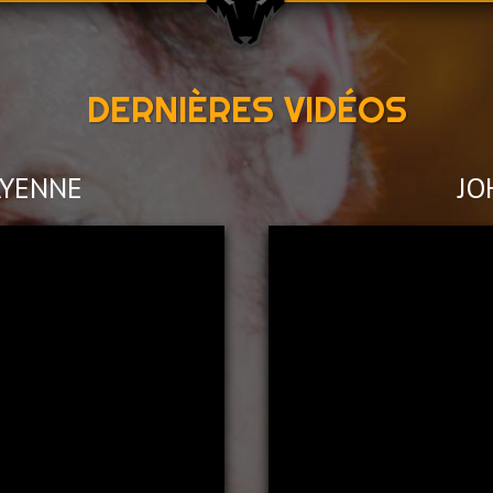
DERNIÈRES VIDÉOS
AYENNE
JO