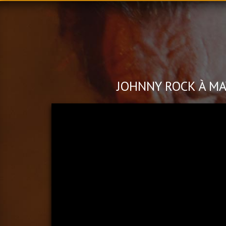
JOHNNY ROCK À M